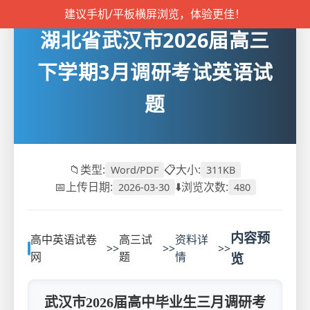
建议手机/平板横屏浏览，体验更佳！
湖北省武汉市2026届高三
下学期3月调研考试英语试
题
📁类型:
📋大小:
Word/PDF
311KB
📅上传日期:
⬇️浏览次数:
2026-03-30
480
内容预
高中英语试卷
高三试
资料详
>>
>>
>>
网
题
情
览
武汉市2026届高中毕业生三月调研考